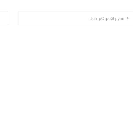
ЦентрСтройГрупп