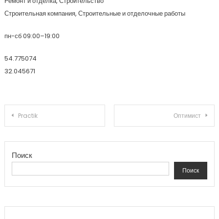
Ремонт и отделка, Строительство
Строительная компания, Строительные и отделочные работы
пн-сб 09:00–19:00
54.775074
32.045671
Навигация по записям
Practik
Оптимист
Поиск
Поиск