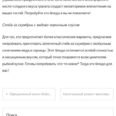
кисло-сладкого вкуса граната создаст неповторимое впечатление на
ваших гостей. Попробуйте это блюдо и вы не пожалеете!
Стейк из скумбрии с медово-горчичным соусом
Для тех, кто предпочитает более классические варианты, предлагаем
попробовать приготовить аппетитный стейк из скумбрии с необычным
сочетанием меда и горчицы. Этот блюдо отличается особой сочностью
и насыщенным вкусом, который точно понравится всем ценителям
рыбной кухни. Готовы попробовать что-то новое? Тогда это блюдо для
вас!
Навигация по записям
Официальный анонс Moto G Stylus 5G новинки и особенности
Капитальный ремонт многоквартирного дома: кто действительно расплачивается за новую жизнь вашего жилья?
Поиск