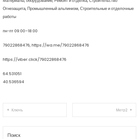
Материалы, оборудование, Ремонт и отделка, Строительство
Огнезащита, Промышленный альпинизм, Строительные и отделочные
работы
пн-пт 09:00–18:00
79022868476, https://wa.me/79022868476
https://viber.click/79022868476
64.531051
40.536594
Навигация по записям
Ключъ
Метр2
Поиск