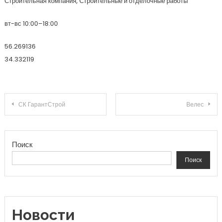
Строительная компания, Строительные и отделочные работы
вт-вс 10:00–18:00
56.269136
34.332119
Навигация по записям
СК ГарантСтрой
Велес
Поиск
Поиск
Новости