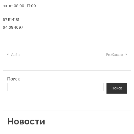
пн-пт 08:00–17:00
67.514181
64.084097
Навигация по записям
Лайв
ProХамам
Поиск
Поиск
Новости