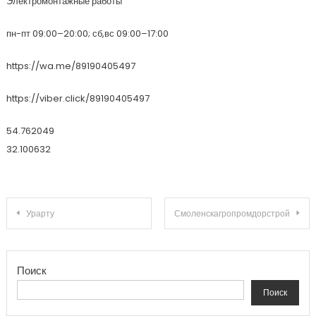
Электромонтажные работы
пн-пт 09:00–20:00; сб,вс 09:00–17:00
https://wa.me/89190405497
https://viber.click/89190405497
54.762049
32.100632
Навигация по записям
Урарту
Смоленскагропромдорстрой
Поиск
Поиск