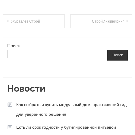
Навигация по записям
Журавлев Строй
СтройИнжиниринг
Поиск
Поиск
Новости
Как выбрать и купить модульный дом: практический гид
для уверенного решения
Есть ли срок годности у бутилированной питьевой