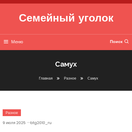
Перейти к содержимому
Семейный уголок
Меню
Поиск
Самух
Главная
Разное
Самух
Разное
9 июля 2025
btg2010_ru