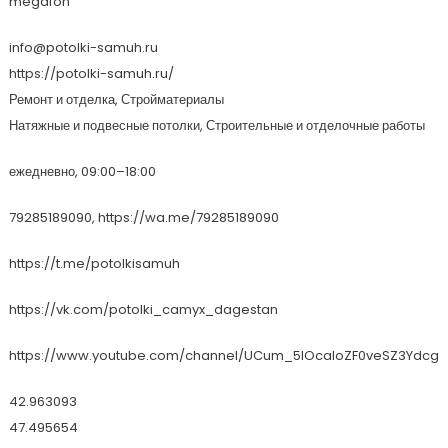
megafon
info@potolki-samuh.ru
https://potolki-samuh.ru/
Ремонт и отделка, Стройматериалы
Натяжные и подвесные потолки, Строительные и отделочные работы
ежедневно, 09:00–18:00
79285189090, https://wa.me/79285189090
https://t.me/potolkisamuh
https://vk.com/potolki_camyx_dagestan
https://www.youtube.com/channel/UCum_5lOcaIoZF0veSZ3Ydcg
42.963093
47.495654