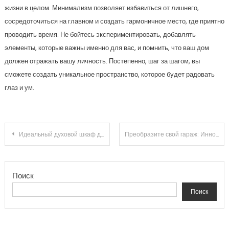
жизни в целом. Минимализм позволяет избавиться от лишнего,
сосредоточиться на главном и создать гармоничное место, где приятно
проводить время. Не бойтесь экспериментировать, добавлять
элементы, которые важны именно для вас, и помнить, что ваш дом
должен отражать вашу личность. Постепенно, шаг за шагом, вы
сможете создать уникальное пространство, которое будет радовать
глаз и ум.
Навигация по записям
Идеальный духовой шкаф для вашего дома: 7 секретов выбора, которые изменят ваше кулинарное мастерство!
Преобразите свой гараж: Инновационные идеи и советы по организации хранения!
Поиск
Поиск