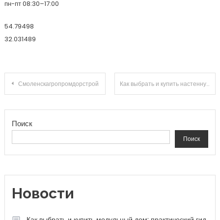
пн-пт 08:30–17:00
54.79498
32.031489
Навигация по записям
Смоленскагропромдорстрой
Как выбрать и купить настенную сплит‑систему: практический гид для комфортного дома
Поиск
Поиск
Новости
Как выбрать и купить модульный дом: практический гид