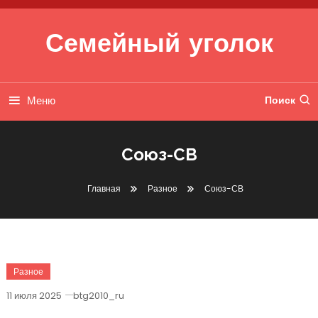
Перейти к содержимому
Семейный уголок
Меню
Поиск
Союз-СВ
Главная
Разное
Союз-СВ
Разное
11 июля 2025
btg2010_ru