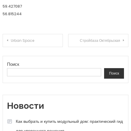
59.427087
56.815244
Навигация по записям
Urban Space
Стройбаза Октябрьская
Поиск
Поиск
Новости
Как выбрать и купить модульный дом: практический гид
для уверенного решения