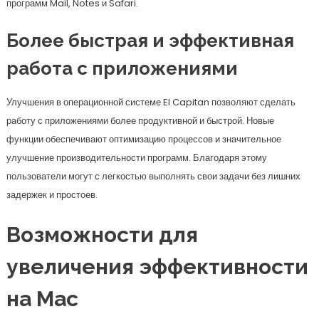
программ Mail, Notes и Safari.
Более быстрая и эффективная
работа с приложениями
Улучшения в операционной системе El Capitan позволяют сделать
работу с приложениями более продуктивной и быстрой. Новые
функции обеспечивают оптимизацию процессов и значительное
улучшение производительности программ. Благодаря этому
пользователи могут с легкостью выполнять свои задачи без лишних
задержек и простоев.
Возможности для
увеличения эффективности
на Mac