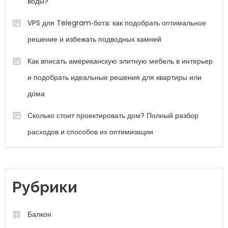
воды?
VPS для Telegram‑бота: как подобрать оптимальное
решение и избежать подводных камней
Как вписать американскую элитную мебель в интерьер
и подобрать идеальные решения для квартиры или
дома
Сколько стоит проектировать дом? Полный разбор
расходов и способов их оптимизации
Рубрики
Балкон