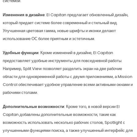
системой.
Изменения в дизайне
: El Capitan предлагает обновленный дизайн,
который придает системе более современный и стильный вид.
Улучшенная цветовая гамма, новые шрифты и иконки делают
использование ОС более приятным и эстетичным.
Удобные функции
: Кроме изменений в дизайне, El Capitan
предоставляет удобные инструменты для повседневной работы.
Например, Split View позволяет разделить экран на две рабочие
области для одновременной работы с двумя приложениями, а Mission
Control обеспечивает удобное управление всеми активными окнами и
рабочими столами.
Дополнительные возможности
: Кроме того, в новой версии El
Capitan добавлены дополнительные возможности, такие как
возможность использовать несколько рабочих столов, Spotlight с
улучшенными функциями поиска, а также улучшенный интерфейс для