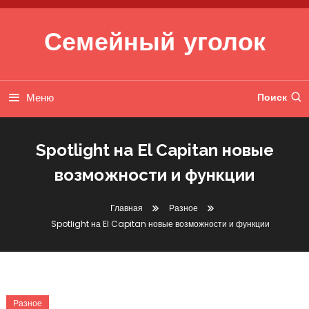
Перейти к содержимому
Семейный уголок
Меню
Поиск
Spotlight на El Capitan новые
возможности и функции
Главная
Разное
Spotlight на El Capitan новые возможности и функции
Разное