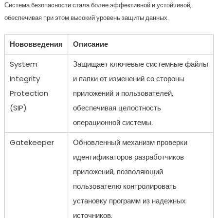
Система безопасности стала более эффективной и устойчивой,
обеспечивая при этом высокий уровень защиты данных.
Нововведения
Описание
System
Защищает ключевые системные файлы
Integrity
и папки от изменений со стороны
Protection
приложений и пользователей,
(SIP)
обеспечивая целостность
операционной системы.
Gatekeeper
Обновленный механизм проверки
идентификаторов разработчиков
приложений, позволяющий
пользователю контролировать
установку программ из надежных
источников.