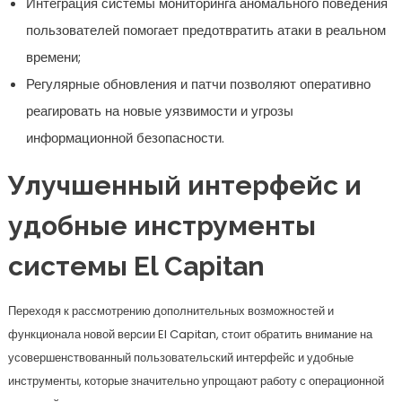
Интеграция системы мониторинга аномального поведения
пользователей помогает предотвратить атаки в реальном
времени;
Регулярные обновления и патчи позволяют оперативно
реагировать на новые уязвимости и угрозы
информационной безопасности.
Улучшенный интерфейс и
удобные инструменты
системы El Capitan
Переходя к рассмотрению дополнительных возможностей и
функционала новой версии El Capitan, стоит обратить внимание на
усовершенствованный пользовательский интерфейс и удобные
инструменты, которые значительно упрощают работу с операционной