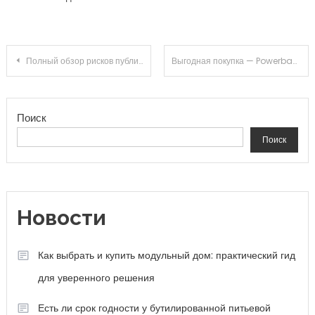
Навигация по записям
Полный обзор рисков публичных мест
Выгодная покупка — Powerbank Baseus на 20 000 mAh всего за 912 рублей
Поиск
Поиск
Новости
Как выбрать и купить модульный дом: практический гид
для уверенного решения
Есть ли срок годности у бутилированной питьевой