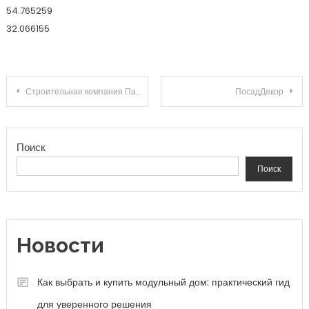
54.765259
32.066155
Навигация по записям
Строительная компания Панорама
ПосадДекор
Поиск
Поиск
Новости
Как выбрать и купить модульный дом: практический гид
для уверенного решения