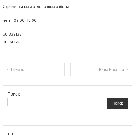
Строительные и отделочные работы
пн-пт 09:00–18:00
56.339133
38.16656
Навигация по записям
Ре-макс
Югра Инстрой
Поиск
Поиск