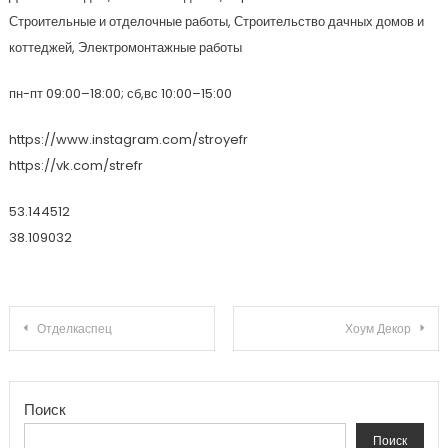
Строительные и отделочные работы, Строительство дачных домов и
коттеджей, Электромонтажные работы
пн-пт 09:00–18:00; сб,вс 10:00–15:00
https://www.instagram.com/stroyefr
https://vk.com/strefr
53.144512
38.109032
Навигация по записям
Отделкаспец
Хоум Декор
Поиск
Поиск