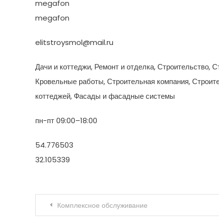
megafon
megafon
elitstroysmol@mail.ru
Дачи и коттеджи, Ремонт и отделка, Строительство, 
Кровельные работы, Строительная компания, Строит
коттеджей, Фасады и фасадные системы
пн-пт 09:00–18:00
54.776503
32.105339
Навигация по записям
Комплексное обслуживание