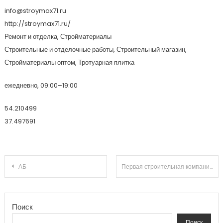
info@stroymax71.ru
http://stroymax71.ru/
Ремонт и отделка, Стройматериалы
Строительные и отделочные работы, Строительный магазин,
Стройматериалы оптом, Тротуарная плитка
ежедневно, 09:00–19:00
54.210499
37.497691
Навигация по записям
АБ
Первая строительная компания
Поиск
Поиск