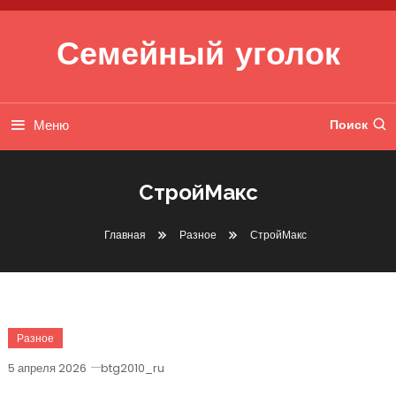
Перейти к содержимому
Семейный уголок
Меню
Поиск
СтройМакс
Главная
Разное
СтройМакс
Разное
5 апреля 2026
btg2010_ru