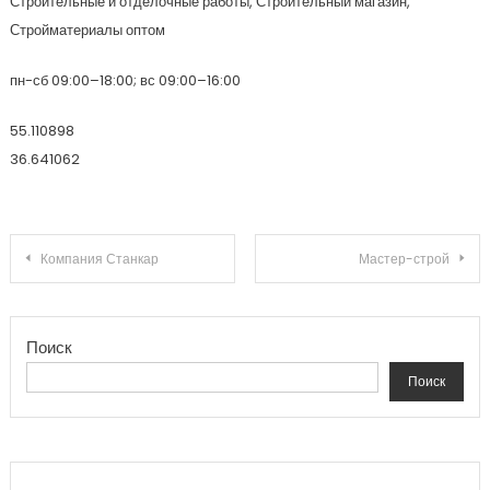
Строительные и отделочные работы, Строительный магазин,
Стройматериалы оптом
пн-сб 09:00–18:00; вс 09:00–16:00
55.110898
36.641062
Навигация по записям
Компания Станкар
Мастер-строй
Поиск
Поиск