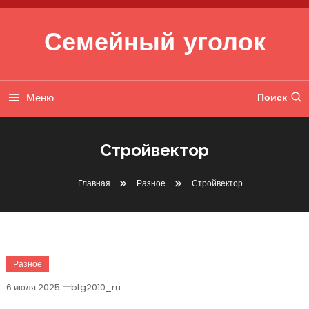
Перейти к содержимому
Семейный уголок
Меню
Поиск
Стройвектор
Главная
Разное
Стройвектор
Разное
6 июля 2025
btg2010_ru