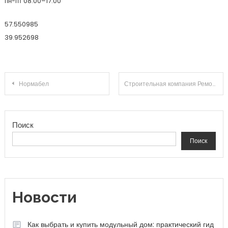
пн-пт 08:00–17:00
57.550985
39.952698
Навигация по записям
Нормабел
Строительная компания РемонтСтрой
Поиск
Поиск
Новости
Как выбрать и купить модульный дом: практический гид