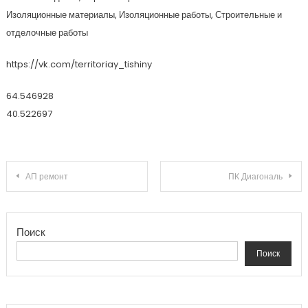
Изоляционные материалы, Изоляционные работы, Строительные и
отделочные работы
https://vk.com/territoriay_tishiny
64.546928
40.522697
Навигация по записям
АП ремонт
ПК Диагональ
Поиск
Поиск