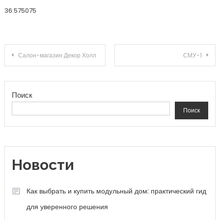
36.575075
Навигация по записям
Салон-магазин Декор Холл
СМУ-1
Поиск
Поиск
Новости
Как выбрать и купить модульный дом: практический гид
для уверенного решения