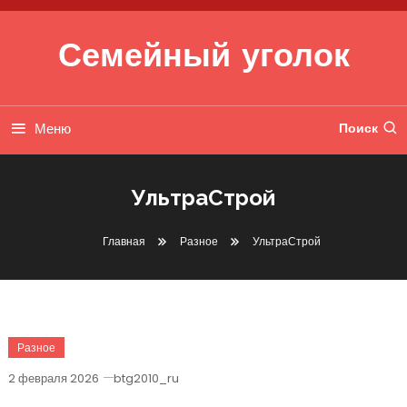
Перейти к содержимому
Семейный уголок
Меню
Поиск
УльтраСтрой
Главная
Разное
УльтраСтрой
Разное
2 февраля 2026
btg2010_ru