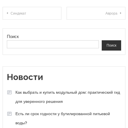
Навигация по записям
Синдикат
Аврора
Поиск
Поиск
Новости
Как выбрать и купить модульный дом: практический гид
для уверенного решения
Есть ли срок годности у бутилированной питьевой
воды?