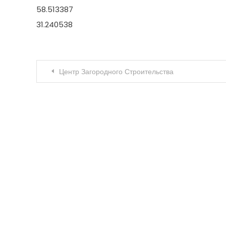
58.513387
31.240538
Навигация по записям
Центр Загородного Строительства