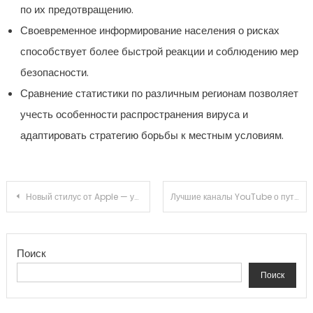
по их предотвращению.
Своевременное информирование населения о рисках
способствует более быстрой реакции и соблюдению мер
безопасности.
Сравнение статистики по различным регионам позволяет
учесть особенности распространения вируса и
адаптировать стратегию борьбы к местным условиям.
Навигация по записям
Новый стилус от Apple — уникальная функция распознавания поверхностей
Лучшие каналы YouTube о путешествиях
Поиск
Поиск