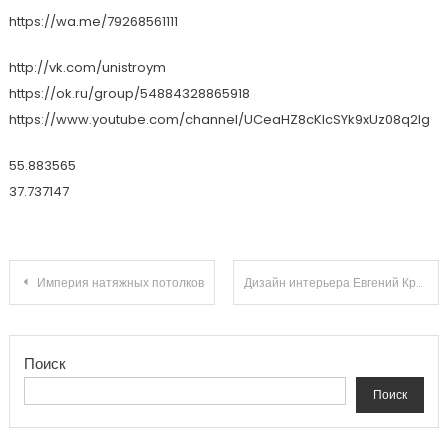
https://wa.me/79268561111
http://vk.com/unistroym
https://ok.ru/group/54884328865918
https://www.youtube.com/channel/UCeaHZ8cKIcSYk9xUz08q2lg
55.883565
37.737147
Навигация по записям
Империя натяжных потолков
Дизайн интерьера Евгений Крайнов
Поиск
Поиск