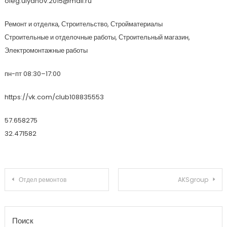
oleg.ulyanov.2015@mail.ru
Ремонт и отделка, Строительство, Стройматериалы
Строительные и отделочные работы, Строительный магазин,
Электромонтажные работы
пн-пт 08:30–17:00
https://vk.com/club108835553
57.658275
32.471582
Навигация по записям
Отдел ремонтов
AKSgroup
Поиск