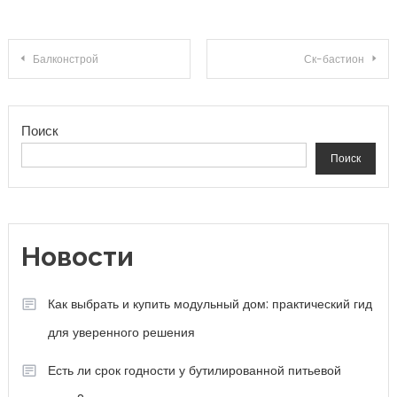
Навигация по записям
Балконстрой
Ск-бастион
Поиск
Поиск
Новости
Как выбрать и купить модульный дом: практический гид
для уверенного решения
Есть ли срок годности у бутилированной питьевой