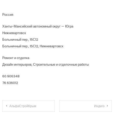
Барельеф
Россия
Ханты-Мансийский автономный округ — Югра
Нижневартовск
Больничный пер., 15С12
Больничный пер., 15С12, Нижневартовск
Ремонт и отделка
Дизайн интерьеров, Строительные и отделочные работы
60.906348
76.636012
Навигация по записям
АльфаСтройКрым
Индиго