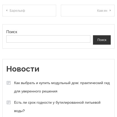
Навигация по записям
Барельеф
Кам ин
Поиск
Поиск
Новости
Как выбрать и купить модульный дом: практический гид
для уверенного решения
Есть ли срок годности у бутилированной питьевой
воды?