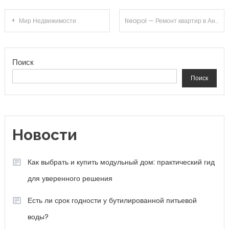
Навигация по записям
Мир Недвижимости
Neapol — Ремонт квартир в Анапе
Поиск
Поиск
Новости
Как выбрать и купить модульный дом: практический гид
для уверенного решения
Есть ли срок годности у бутилированной питьевой
воды?