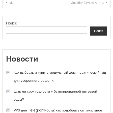
Навигация по записям
Ман
Дизайн-Студия Анита
Поиск
Поиск
Новости
Как выбрать и купить модульный дом: практический гид
для уверенного решения
Есть ли срок годности у бутилированной питьевой
воды?
VPS для Telegram‑бота: как подобрать оптимальное