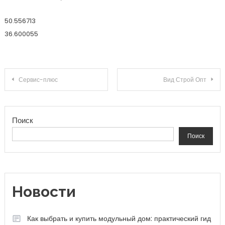
50.556713
36.600055
Навигация по записям
Сервис-плюс
Вид Строй Опт
Поиск
Поиск
Новости
Как выбрать и купить модульный дом: практический гид