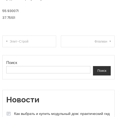
55.930071
37.75101
Навигация по записям
Элит-Строй
Флагман
Поиск
Поиск
Новости
Как выбрать и купить модульный дом: практический гид