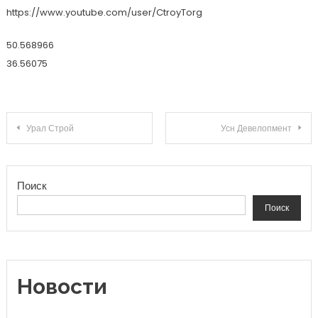
https://www.youtube.com/user/CtroyTorg
50.568966
36.56075
Навигация по записям
Урал Строй
Усн Девелопмент
Поиск
Поиск
Новости