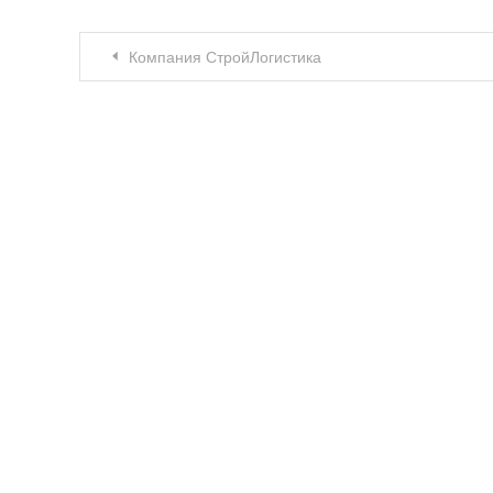
Навигация по записям
Компания СтройЛогистика