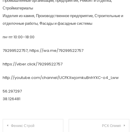
Промышленные организации, предприятия, Ремонт и отделка,
Стройматериалы
Изделия из камня, Производственное предприятие, Строительные и
отделочные работы, Фасады и фасадные системы
пн-пт 10:00–18:00
79299522757, https://wa.me/79299522757
https://viber.click/79299522757
http://youtube.com/channel/UCFKXwjomkuBnhYXC-o4_Lww
56.297297
38.126481
Навигация по записям
Феникс Строй
РСК Олимп