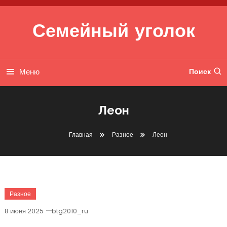
Перейти к содержимому
Семейный уголок
Меню
Поиск
Леон
Главная
Разное
Леон
Разное
8 июня 2025
btg2010_ru