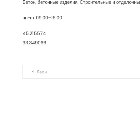
Бетон, бетонные изделия, Строительные и отделочн
пн-пт 09:00–18:00
45.215574
33.349066
Навигация по записям
Леон