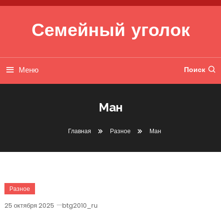
Перейти к содержимому
Семейный уголок
Меню
Поиск
Ман
Главная
Разное
Ман
Разное
25 октября 2025
btg2010_ru