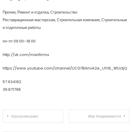
Прочее, Ремонт и отделка, Строительство
Реставрационная мастерская, Строительная компания, Строительные
и отделочные работы
пн-пт 09:00–18:00
http://vk.com/manfirma
https://www.youtube.com/channel/UCG7BAnvA2e_UYrB_9fUctjQ
57.634192
39.871798
Навигация по записям
Агропромсервис
Мир Недвижимости