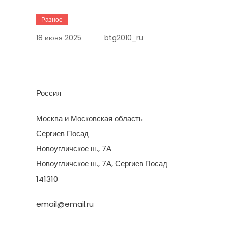
Разное
18 июня 2025
btg2010_ru
Ремонт И Отделка
Россия
Москва и Московская область
Сергиев Посад
Новоугличское ш., 7А
Новоугличское ш., 7А, Сергиев Посад
141310
email@email.ru